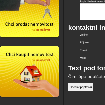
Popis hledané nemovit
kontaktní i
pokračovat
Jméno
Příjmení
E-mail
Mobil
pokračovat
Text pod f
Čím lépe popíšete