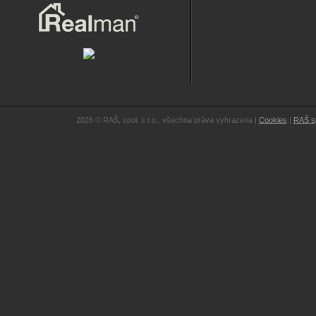
2026 © RAŠ, spol. s r.o., všechna práva vyhrazena |
Cookies
|
RAŠ sp