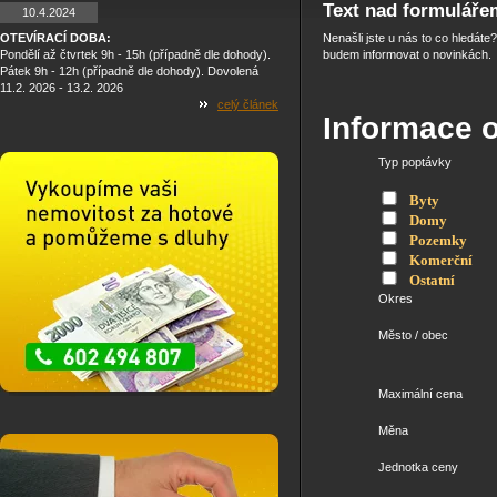
Text nad formuláře
10.4.2024
OTEVÍRACÍ DOBA:
Nenašli jste u nás to co hledáte
Pondělí až čtvrtek 9h - 15h (případně dle dohody).
budem informovat o novinkách.
Pátek 9h - 12h (případně dle dohody). Dovolená
11.2. 2026 - 13.2. 2026
celý článek
Informace o
Typ poptávky
Byty
Domy
Pozemky
Komerční
Ostatní
Okres
Město / obec
Maximální cena
Měna
Jednotka ceny