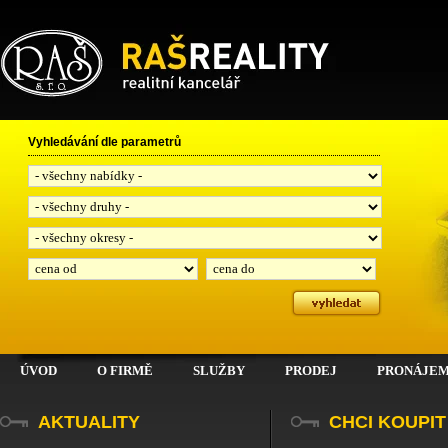
RAŠ, spol. s r.o.
Vyhledávání dle parametrů
ÚVOD
O FIRMĚ
SLUŽBY
PRODEJ
PRONÁJE
AKTUALITY
CHCI KOUPIT