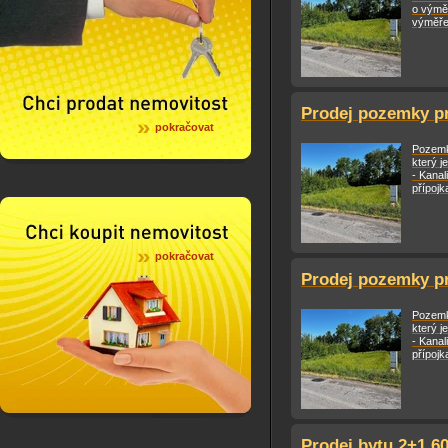
o výmě
výměře
Prodej pozemky pr
pokračovat
Pozemk
který j
- Kanal
přípojka
pokračovat
Prodej pozemky pr
Pozemk
který j
- Kanal
přípojka
Prodej bytu 2+1 6