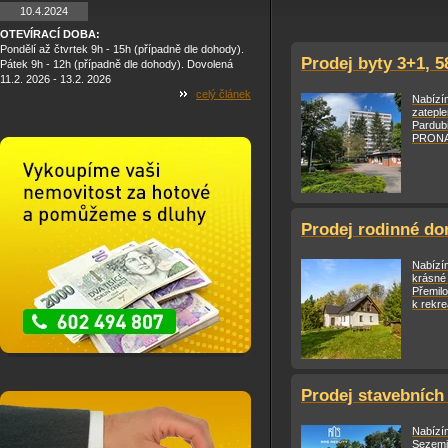
10.4.2024
OTEVÍRACÍ DOBA:
Pondělí až čtvrtek 9h - 15h (případně dle dohody).
Prodej byty 3+1, 5
Pátek 9h - 12h (případně dle dohody). Dovolená
11.2. 2026 - 13.2. 2026
celý článek
Nabízím
zateple
Pardub
PRONAJ
Prodej rodinné do
Nabízí
krásné
Přemil
k rekre
Prodej stavebních
Nabízím
Sezemi