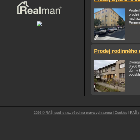
Prodej
prodeji
nachází
Pernero
Prodej rodinného 
Dvouge
8.900 
dům v k
podskle
2026 © RAŠ, spol. s r.o., všechna práva vyhrazena |
Cookies
|
RAŠ sp