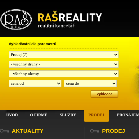
RAŠ, spol. s r.o.
Vyhledávání dle parametrů
ÚVOD
O FIRMĚ
SLUŽBY
PRODEJ
PRONÁJE
AKTUALITY
PRODEJ