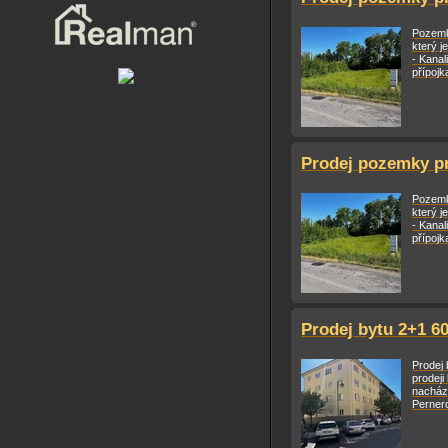
Pozemk
který j
- Kanal
přípojka
Prodej pozemky pr
Pozemk
který j
- Kanal
přípojka
Prodej bytu 2+1 6
Prodej
prodeji
nachází
Pernero