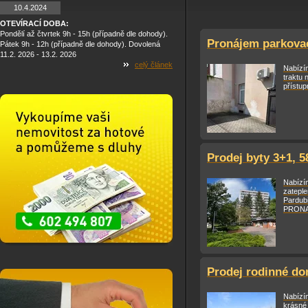
10.4.2024
OTEVÍRACÍ DOBA:
Pondělí až čtvrtek 9h - 15h (případně dle dohody).
Pronájem parkovac
Pátek 9h - 12h (případně dle dohody). Dovolená
11.2. 2026 - 13.2. 2026
celý článek
Nabízí
traktu 
přístup
Prodej byty 3+1, 5
Nabízím
zateple
Pardub
PRONAJ
Prodej rodinné do
Nabízí
krásné