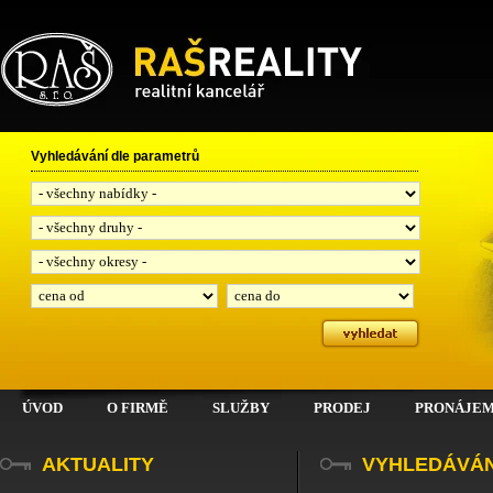
RAŠ, spol. s r.o.
Vyhledávání dle parametrů
ÚVOD
O FIRMĚ
SLUŽBY
PRODEJ
PRONÁJE
AKTUALITY
VYHLEDÁVÁN