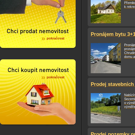
Přemil
k rekre
Pronájem bytu 3+1
pokračovat
Pronáj
pronájm
Chrudi
domu a 
pokračovat
Prodej stavebních
Nabízím
Sezemi
o výmě
výměře
Prodej pozemky pr