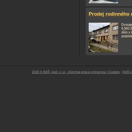
Prodej rodinného 
Dvouge
8.900 
dům v k
podskle
2026 © RAŠ, spol. s r.o., všechna práva vyhrazena |
Cookies
|
RAŠ sp