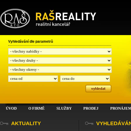
RAŠ, spol. s r.o.
Vyhledávání dle parametrů
ÚVOD
O FIRMĚ
SLUŽBY
PRODEJ
PRONÁJE
AKTUALITY
VYHLEDÁVÁN