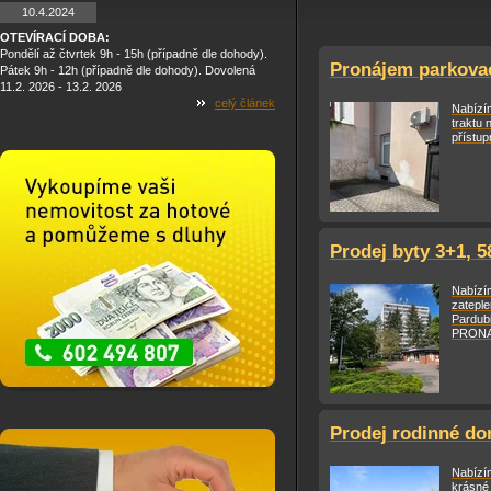
10.4.2024
OTEVÍRACÍ DOBA:
Pondělí až čtvrtek 9h - 15h (případně dle dohody).
Pronájem parkovac
Pátek 9h - 12h (případně dle dohody). Dovolená
11.2. 2026 - 13.2. 2026
celý článek
Nabízí
traktu 
přístup
Prodej byty 3+1, 5
Nabízím
zateple
Pardub
PRONAJ
Prodej rodinné do
Nabízí
krásné