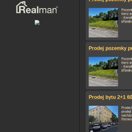
Pozemk
který j
- Kanal
přípojka
Prodej pozemky pr
Pozemk
který j
- Kanal
přípojka
Prodej bytu 2+1 6
Prodej
prodeji
nachází
Pernero