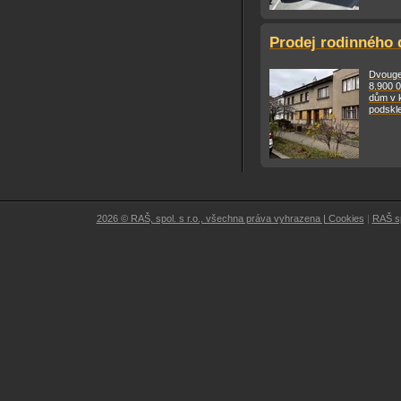
Prodej rodinného 
Dvouge
8.900 
dům v k
podskle
2026 © RAŠ, spol. s r.o., všechna práva vyhrazena |
Cookies
|
RAŠ sp