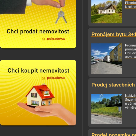
Přemil
k rekre
Pronájem bytu 3+1
pokračovat
Pronáj
pronájm
Chrudi
domu a 
pokračovat
Prodej stavebních
Nabízím
Sezemi
o výmě
výměře
Prodej pozemky pr