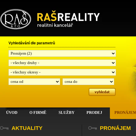
RAŠ, spol. s r.o.
Vyhledávání dle parametrů
ÚVOD
O FIRMĚ
SLUŽBY
PRODEJ
PRONÁJE
AKTUALITY
PRONÁJEM