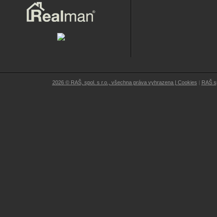
2026 © RAŠ, spol. s r.o., všechna práva vyhrazena |
Cookies
|
RAŠ sp