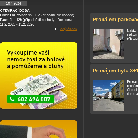
10.4.2024
OTEVÍRACÍ DOBA:
Pondělí až čtvrtek 9h - 15h (případně dle dohody).
Pronájem parkovac
Pátek 9h - 12h (případně dle dohody). Dovolená
11.2. 2026 - 13.2. 2026
celý článek
Nabízí
traktu 
přístup
Pronájem bytu 3+1
Pronáj
pronájm
Chrudi
domu a 